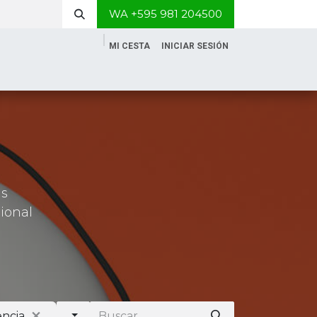
WA +595 981 204500
MI CESTA
INICIAR SESIÓN
as
sional
ncia