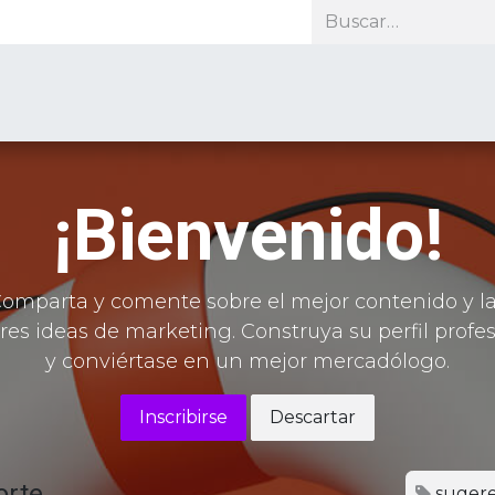
roductos
Soporte
Recursos
Nosotros
Contacto
¡Bienvenido!
omparta y comente sobre el mejor contenido y l
es ideas de marketing. Construya su perfil profe
y conviértase en un mejor mercadólogo.
Inscribirse
Descartar
orte
sugere