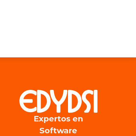
Expertos en​
Software