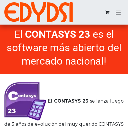
Ir al contenido
El
CONTASYS 23
es el
software más abierto del
mercado nacional!
El
CONTASYS 23
se lanza luego
de 3 años de evolución del muy querido CONTASYS