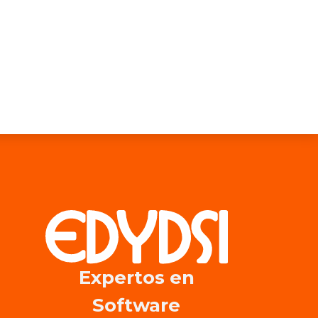
Expertos en​
Software