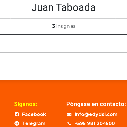
Juan Taboada
3
Insignias
Síganos:
Póngase en contacto:
Facebook
info@edydsi.com
Telegram
+595 981 204500