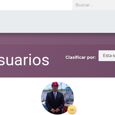
roductos
Soporte
Recursos
Nosotros
Contacto
suarios
Esta 
Clasificar por: