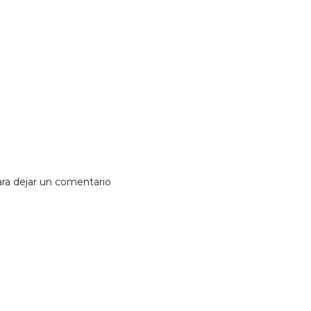
Síganos:
Póngase en contacto:
Facebook
info@edydsi.com
Telegram
+595 981 204500
Linkedin
WhatsApp
ra dejar un comentario
Con tecnología de
- 