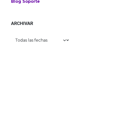
Blog Soporte
ARCHIVAR
Expertos en​
Software
El mejor
Comercio electrónico de código abierto