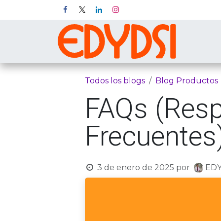
Ir al contenido
Inicio
P
Todos los blogs
Blog Productos
FAQs (Resp
Frecuentes
3 de enero de 2025
por
EDY