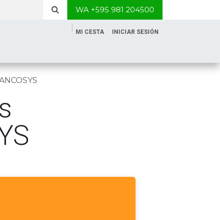
WA +595 981 204500
MI CESTA
INICIAR SESIÓN
 BANCOSYS
s
SYS